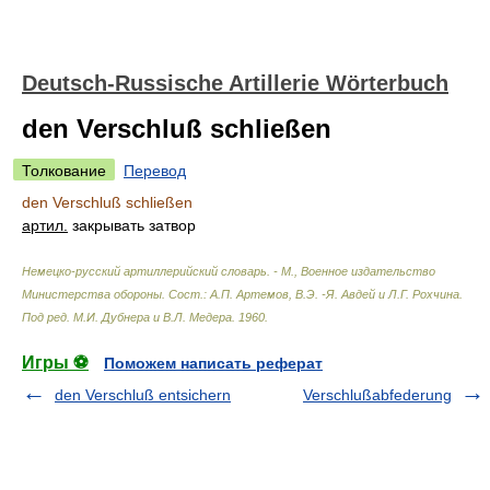
Deutsch-Russische Artillerie Wörterbuch
den Verschluß schließen
Толкование
Перевод
den Verschluß schließen
артил.
закрывать затвор
Немецко-русский артиллерийский словарь. - М., Военное издательство
Министерства обороны
.
Сост.: А.П. Артемов, В.Э. -Я. Авдей и Л.Г. Рохчина.
Под ред. М.И. Дубнера и В.Л. Медера
.
1960
.
Игры ⚽
Поможем написать реферат
den Verschluß entsichern
Verschlußabfederung