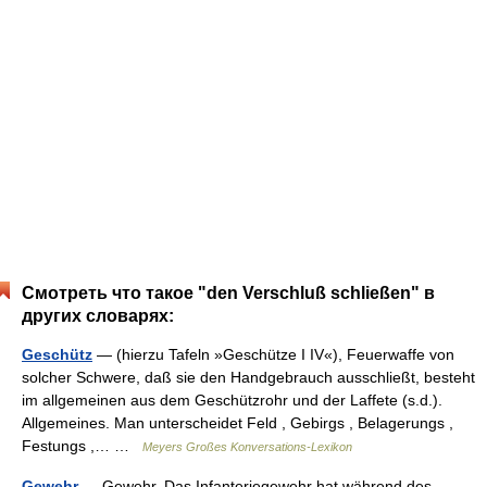
Смотреть что такое "den Verschluß schließen" в
других словарях:
Geschütz
— (hierzu Tafeln »Geschütze I IV«), Feuerwaffe von
solcher Schwere, daß sie den Handgebrauch ausschließt, besteht
im allgemeinen aus dem Geschützrohr und der Laffete (s.d.).
Allgemeines. Man unterscheidet Feld , Gebirgs , Belagerungs ,
Festungs ,… …
Meyers Großes Konversations-Lexikon
Gewehr
— Gewehr. Das Infanteriegewehr hat während des