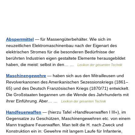
Absperrmittel
— für Massengüterbehälter. Wie sich im
neuzeitlichen Elektromaschinenbau nach der Eigenart des
elektrischen Stromes für die besonderen Bedürfnisse der
berührten Industrien eigen gestaltete Elemente herausgebildet
haben, die meist: selbst in den… …
Lexikon der gesamten Technik
Maschinengewehre
— haben sich aus den Mitrailleusen und
Revolverkanonen des Amerikanischen Sezessionskriegs (1861–
65) und des Deutsch Französischen Kriegs (1870/71) entwickelt.
Die Großstaaten begannen um die Wende des Jahrhunderts mit
ihrer Einführung. Aber… …
Lexikon der gesamten Technik
Handfeuerwaffen
— (hierzu Tafel »Handfeuerwaffen I III«), im
Gegensatze zu Geschützen, Maschinengewehren etc. von einem
Mann tragbare Feuerwaffen. Man teilt die H. nach Zweck und
Konstruktion ein in: Gewehre mit langem Laufe für Infanterie,